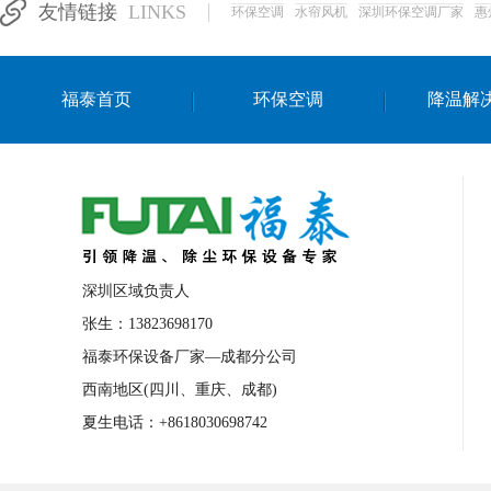
友情链接
LINKS
环保空调
水帘风机
深圳环保空调厂家
惠
湛江生产车间降温方案
浙江水帘安装
东莞车间降温环保空调
长沙厂房降温空
福泰首页
环保空调
降温解
泰国移动式环保空调
深圳厂房专用水冷
成都车间降温设备
武汉水帘安装厂家
厦门工厂通风降温方案
三亚大型厂房降
文莱厂房降温省电空调
菲律宾蒸发式节
邢台化工材料厂降温方法
襄阳水冷空调
深圳区域负责人
咸宁湿帘窗厂家
随州水冷空调
湖南
张生：13823698170
福泰环保设备厂家—成都分公司
常德电路板车间降温方法
张家界注塑车
西南地区(四川、重庆、成都)
湘西厂房车间通风降温工程
广东水冷空
夏生电话：+8618030698742
绵阳环保空调安装
广元环保空调型号
舟山市工业省电空调
温州冷风机
嘉