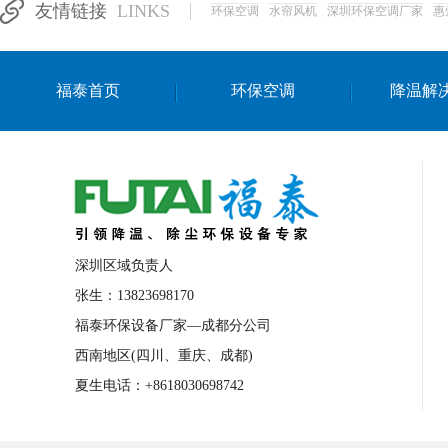
友情链接
LINKS
环保空调
水帘风机
深圳环保空调厂家
惠
湛江生产车间降温方案
浙江水帘安装
东莞车间降温环保空调
长沙厂房降温空
福泰首页
环保空调
降温解
泰国移动式环保空调
深圳厂房专用水冷
成都车间降温设备
武汉水帘安装厂家
厦门工厂通风降温方案
三亚大型厂房降
文莱厂房降温省电空调
菲律宾蒸发式节
邢台化工材料厂降温方法
襄阳水冷空调
深圳区域负责人
咸宁湿帘窗厂家
随州水冷空调
湖南
张生：13823698170
福泰环保设备厂家—成都分公司
常德电路板车间降温方法
张家界注塑车
西南地区(四川、重庆、成都)
湘西厂房车间通风降温工程
广东水冷空
夏生电话：+8618030698742
绵阳环保空调安装
广元环保空调型号
舟山市工业省电空调
温州冷风机
嘉