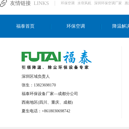
友情链接
LINKS
环保空调
水帘风机
深圳环保空调厂家
惠
湛江生产车间降温方案
浙江水帘安装
东莞车间降温环保空调
长沙厂房降温空
福泰首页
环保空调
降温解
泰国移动式环保空调
深圳厂房专用水冷
成都车间降温设备
武汉水帘安装厂家
厦门工厂通风降温方案
三亚大型厂房降
文莱厂房降温省电空调
菲律宾蒸发式节
邢台化工材料厂降温方法
襄阳水冷空调
深圳区域负责人
咸宁湿帘窗厂家
随州水冷空调
湖南
张生：13823698170
福泰环保设备厂家—成都分公司
常德电路板车间降温方法
张家界注塑车
西南地区(四川、重庆、成都)
湘西厂房车间通风降温工程
广东水冷空
夏生电话：+8618030698742
绵阳环保空调安装
广元环保空调型号
舟山市工业省电空调
温州冷风机
嘉