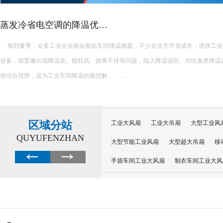
蒸发冷省电空调的降温优…
每到夏季，众多工业企业都会面临车间降温难题，不少企业为节省成本，选择工业
设备，却普遍出现降温差、能耗高、效果不佳等问题，陷入降温误区。对比各类降温
借综合优势，成为工业车间降温的最优解。 ...
区域分站
工业大风扇
工业大吊扇
大型工业风
QUYUFENZHAN
大型节能工业风扇
大型超大吊扇
移
手袋车间工业大风扇
制衣车间工业大风
沙井工业大风扇
广州工业大风扇安装
大功率工业风扇
工业级大风扇
工业
大功率工业风扇
涡轮风扇多少钱
大