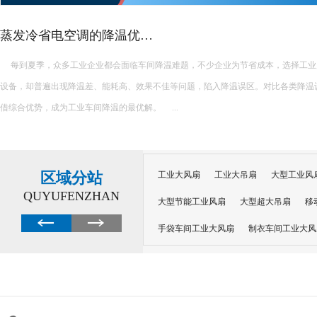
蒸发冷省电空调的降温优…
每到夏季，众多工业企业都会面临车间降温难题，不少企业为节省成本，选择工业
设备，却普遍出现降温差、能耗高、效果不佳等问题，陷入降温误区。对比各类降温
借综合优势，成为工业车间降温的最优解。 ...
区域分站
工业大风扇
工业大吊扇
大型工业风
QUYUFENZHAN
大型节能工业风扇
大型超大吊扇
移
手袋车间工业大风扇
制衣车间工业大风
沙井工业大风扇
广州工业大风扇安装
大功率工业风扇
工业级大风扇
工业
大功率工业风扇
涡轮风扇多少钱
大