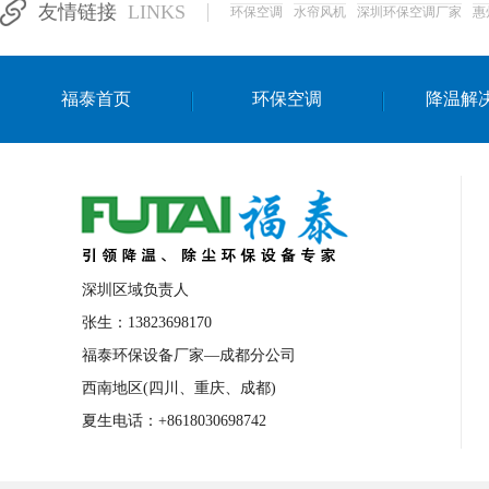
友情链接
LINKS
环保空调
水帘风机
深圳环保空调厂家
惠
湛江生产车间降温方案
浙江水帘安装
东莞车间降温环保空调
长沙厂房降温空
福泰首页
环保空调
降温解
泰国移动式环保空调
深圳厂房专用水冷
成都车间降温设备
武汉水帘安装厂家
厦门工厂通风降温方案
三亚大型厂房降
文莱厂房降温省电空调
菲律宾蒸发式节
邢台化工材料厂降温方法
襄阳水冷空调
深圳区域负责人
咸宁湿帘窗厂家
随州水冷空调
湖南
张生：13823698170
福泰环保设备厂家—成都分公司
常德电路板车间降温方法
张家界注塑车
西南地区(四川、重庆、成都)
湘西厂房车间通风降温工程
广东水冷空
夏生电话：+8618030698742
绵阳环保空调安装
广元环保空调型号
舟山市工业省电空调
温州冷风机
嘉