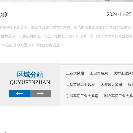
钢结构车间降温通风
针对钢结构车间的降温通风问题，可以采取多种措施来综合改善车间内的热环境和
主要的解决方案及其实施方法： 一、自然通风 利用门窗和天窗：在钢结构车间中设置足够的门窗和天窗，以
便在适当时段允许...
区域分站
工业大风扇
工业大吊扇
大型工业风
QUYUFENZHAN
大型节能工业风扇
大型超大吊扇
移
手袋车间工业大风扇
制衣车间工业大风
沙井工业大风扇
广州工业大风扇安装
大功率工业风扇
工业级大风扇
工业
大功率工业风扇
涡轮风扇多少钱
大