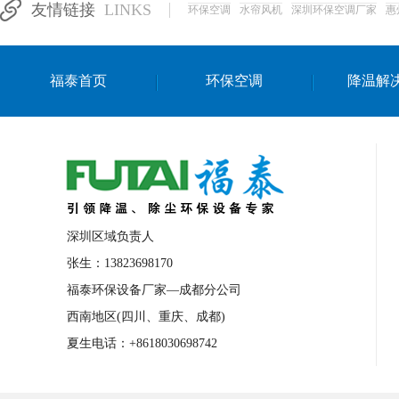
友情链接
LINKS
环保空调
水帘风机
深圳环保空调厂家
惠
湛江生产车间降温方案
浙江水帘安装
东莞车间降温环保空调
长沙厂房降温空
福泰首页
环保空调
降温解
泰国移动式环保空调
深圳厂房专用水冷
成都车间降温设备
武汉水帘安装厂家
厦门工厂通风降温方案
三亚大型厂房降
文莱厂房降温省电空调
菲律宾蒸发式节
邢台化工材料厂降温方法
襄阳水冷空调
深圳区域负责人
咸宁湿帘窗厂家
随州水冷空调
湖南
张生：13823698170
福泰环保设备厂家—成都分公司
常德电路板车间降温方法
张家界注塑车
西南地区(四川、重庆、成都)
湘西厂房车间通风降温工程
广东水冷空
夏生电话：+8618030698742
绵阳环保空调安装
广元环保空调型号
舟山市工业省电空调
温州冷风机
嘉