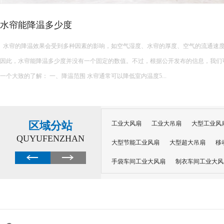
水帘能降温多少度
水帘的降温效果会受到多种因素的影响，如空气湿度、水帘的厚度、空气的流通速
因此，水帘能降温多少度并没有一个固定的数值。不过，根据公开发布的信息，我们
一个大致的了解： 一、降温范围 水帘通常可以降低室内温度5...
区域分站
工业大风扇
工业大吊扇
大型工业风
QUYUFENZHAN
大型节能工业风扇
大型超大吊扇
移
手袋车间工业大风扇
制衣车间工业大风
沙井工业大风扇
广州工业大风扇安装
大功率工业风扇
工业级大风扇
工业
大功率工业风扇
涡轮风扇多少钱
大