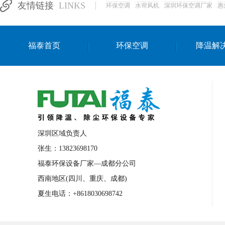
友情链接
LINKS
环保空调
水帘风机
深圳环保空调厂家
惠
湛江生产车间降温方案
浙江水帘安装
东莞车间降温环保空调
长沙厂房降温空
福泰首页
环保空调
降温解
泰国移动式环保空调
深圳厂房专用水冷
成都车间降温设备
武汉水帘安装厂家
厦门工厂通风降温方案
三亚大型厂房降
文莱厂房降温省电空调
菲律宾蒸发式节
邢台化工材料厂降温方法
襄阳水冷空调
深圳区域负责人
咸宁湿帘窗厂家
随州水冷空调
湖南
张生：13823698170
福泰环保设备厂家—成都分公司
常德电路板车间降温方法
张家界注塑车
西南地区(四川、重庆、成都)
湘西厂房车间通风降温工程
广东水冷空
夏生电话：+8618030698742
绵阳环保空调安装
广元环保空调型号
舟山市工业省电空调
温州冷风机
嘉