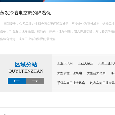
蒸发冷省电空调的降温优…
每到夏季，众多工业企业都会面临车间降温难题，不少企业为节省成本，选择工业
设备，却普遍出现降温差、能耗高、效果不佳等问题，陷入降温误区。对比各类降温
借综合优势，成为工业车间降温的最优解。 ...
区域分站
工业大风扇
工业大吊扇
大型工业风
QUYUFENZHAN
大型节能工业风扇
大型超大吊扇
移
手袋车间工业大风扇
制衣车间工业大风
沙井工业大风扇
广州工业大风扇安装
大功率工业风扇
工业级大风扇
工业
大功率工业风扇
涡轮风扇多少钱
大