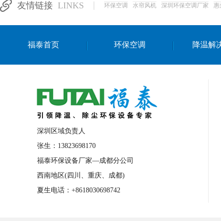
友情链接
LINKS
环保空调
水帘风机
深圳环保空调厂家
惠
湛江生产车间降温方案
浙江水帘安装
东莞车间降温环保空调
长沙厂房降温空
福泰首页
环保空调
降温解
泰国移动式环保空调
深圳厂房专用水冷
成都车间降温设备
武汉水帘安装厂家
厦门工厂通风降温方案
三亚大型厂房降
文莱厂房降温省电空调
菲律宾蒸发式节
邢台化工材料厂降温方法
襄阳水冷空调
深圳区域负责人
咸宁湿帘窗厂家
随州水冷空调
湖南
张生：13823698170
福泰环保设备厂家—成都分公司
常德电路板车间降温方法
张家界注塑车
西南地区(四川、重庆、成都)
湘西厂房车间通风降温工程
广东水冷空
夏生电话：+8618030698742
绵阳环保空调安装
广元环保空调型号
舟山市工业省电空调
温州冷风机
嘉