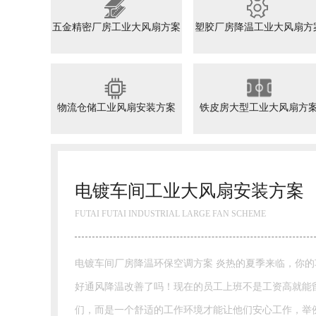
五金精密厂房工业大风扇方案
塑胶厂房降温工业大风扇方
物流仓储工业风扇安装方案
铁皮房大型工业大风扇方
镀车间工业大风扇安装方案
 FUTAI INDUSTRIAL LARGE FAN SCHEME
房降温环保空调方案 炎热的夏季来临，你的车间做
风降温改善了吗！现在的员工上班不是工资高就能留住他
而是一个舒适的工作环境才能让他们安心工作，举例来说