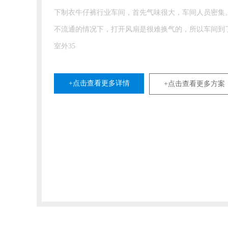
衣牛仔裤行业车间，首先气味很大，车间人员密集。空气
通的情况下，打开风扇是很难换气的，所以车间到了夏季
5
+点击查看更多详情
+点击查看更多方案