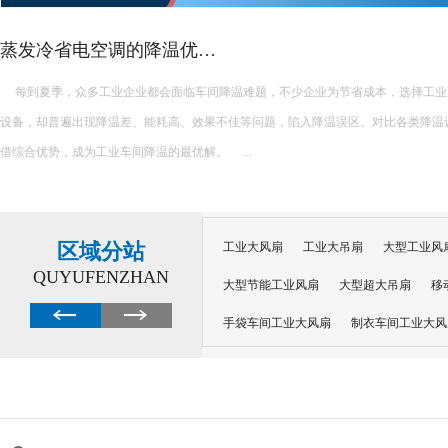
水帘能降温多少度
水帘的降温效果会受到多种因素的影响，如空气湿度、水帘的厚度、空气的流通速
因此，水帘能降温多少度并没有一个固定的数值。不过，根据公开发布的信息，我们
一个大致的了解： 一、降温范围 水帘通常可以降低室内温度5...
区域分站
工业大风扇
工业大吊扇
大型工业风
QUYUFENZHAN
大型节能工业风扇
大型超大吊扇
移
手袋车间工业大风扇
制衣车间工业大风
沙井工业大风扇
广州工业大风扇安装
大功率工业风扇
工业级大风扇
工业
大功率工业风扇
涡轮风扇多少钱
大