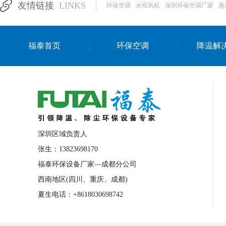
友情链接
LINKS
环保空调
水帘风机
深圳环保空调厂家
惠
湛江生产车间降温方案
浙江水帘安装
东莞车间降温环保空调
长沙厂房降温空
福泰首页
环保空调
降温解
泰国移动式环保空调
深圳厂房专用水冷
成都车间降温设备
武汉水帘安装厂家
厦门工厂通风降温方案
三亚大型厂房降
文莱厂房降温省电空调
菲律宾蒸发式节
邢台化工材料厂降温方法
襄阳水冷空调
深圳区域负责人
咸宁湿帘窗厂家
随州水冷空调
湖南
张生：13823698170
福泰环保设备厂家—成都分公司
常德电路板车间降温方法
张家界注塑车
西南地区(四川、重庆、成都)
湘西厂房车间通风降温工程
广东水冷空
夏生电话：+8618030698742
绵阳环保空调安装
广元环保空调型号
舟山市工业省电空调
温州冷风机
嘉