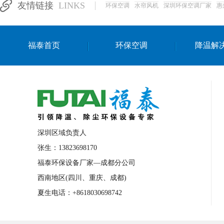
友情链接
LINKS
环保空调
水帘风机
深圳环保空调厂家
惠
湛江生产车间降温方案
浙江水帘安装
东莞车间降温环保空调
长沙厂房降温空
福泰首页
环保空调
降温解
泰国移动式环保空调
深圳厂房专用水冷
成都车间降温设备
武汉水帘安装厂家
厦门工厂通风降温方案
三亚大型厂房降
文莱厂房降温省电空调
菲律宾蒸发式节
邢台化工材料厂降温方法
襄阳水冷空调
深圳区域负责人
咸宁湿帘窗厂家
随州水冷空调
湖南
张生：13823698170
福泰环保设备厂家—成都分公司
常德电路板车间降温方法
张家界注塑车
西南地区(四川、重庆、成都)
湘西厂房车间通风降温工程
广东水冷空
夏生电话：+8618030698742
绵阳环保空调安装
广元环保空调型号
舟山市工业省电空调
温州冷风机
嘉