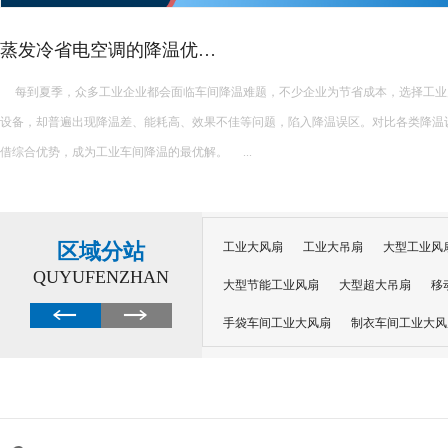
蒸发冷省电空调的降温优…
每到夏季，众多工业企业都会面临车间降温难题，不少企业为节省成本，选择工业
设备，却普遍出现降温差、能耗高、效果不佳等问题，陷入降温误区。对比各类降温
借综合优势，成为工业车间降温的最优解。 ...
区域分站
工业大风扇
工业大吊扇
大型工业风
QUYUFENZHAN
大型节能工业风扇
大型超大吊扇
移
手袋车间工业大风扇
制衣车间工业大风
沙井工业大风扇
广州工业大风扇安装
大功率工业风扇
工业级大风扇
工业
大功率工业风扇
涡轮风扇多少钱
大