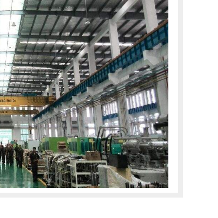
数、
或者
量”