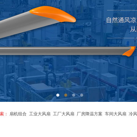
索：
扇机组合
工业大风扇
工厂大风扇
厂房降温方案
车间大风扇
冷风