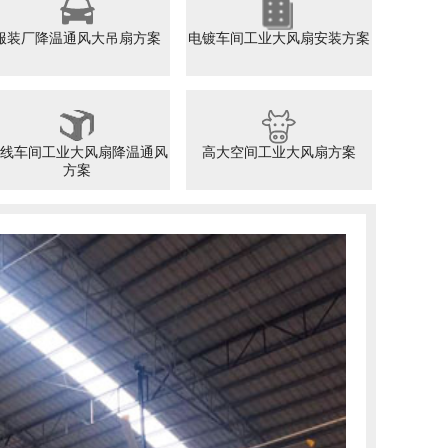
服装厂降温通风大吊扇方案
电镀车间工业大风扇安装方案
线车间工业大风扇降温通风
高大空间工业大风扇方案
方案
铁
FUTAI
物流
要降
内温