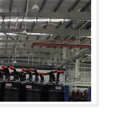
员工
年，
机当