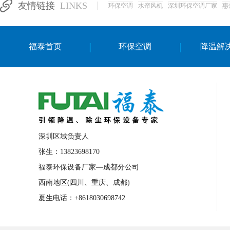
友情链接
LINKS
环保空调
水帘风机
深圳环保空调厂家
惠
湛江生产车间降温方案
浙江水帘安装
东莞车间降温环保空调
长沙厂房降温空
福泰首页
环保空调
降温解
泰国移动式环保空调
深圳厂房专用水冷
成都车间降温设备
武汉水帘安装厂家
厦门工厂通风降温方案
三亚大型厂房降
文莱厂房降温省电空调
菲律宾蒸发式节
邢台化工材料厂降温方法
襄阳水冷空调
深圳区域负责人
咸宁湿帘窗厂家
随州水冷空调
湖南
张生：13823698170
福泰环保设备厂家—成都分公司
常德电路板车间降温方法
张家界注塑车
西南地区(四川、重庆、成都)
湘西厂房车间通风降温工程
广东水冷空
夏生电话：+8618030698742
绵阳环保空调安装
广元环保空调型号
舟山市工业省电空调
温州冷风机
嘉