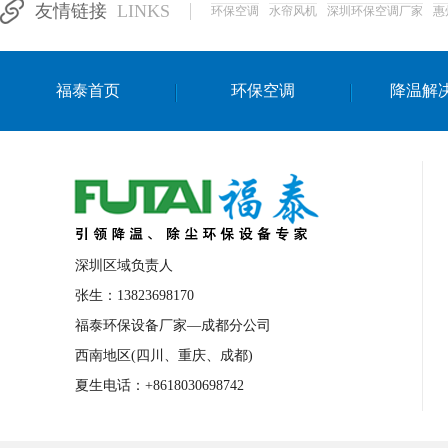
友情链接
LINKS
环保空调
水帘风机
深圳环保空调厂家
惠
湛江生产车间降温方案
浙江水帘安装
东莞车间降温环保空调
长沙厂房降温空
福泰首页
环保空调
降温解
泰国移动式环保空调
深圳厂房专用水冷
成都车间降温设备
武汉水帘安装厂家
厦门工厂通风降温方案
三亚大型厂房降
文莱厂房降温省电空调
菲律宾蒸发式节
邢台化工材料厂降温方法
襄阳水冷空调
深圳区域负责人
咸宁湿帘窗厂家
随州水冷空调
湖南
张生：13823698170
福泰环保设备厂家—成都分公司
常德电路板车间降温方法
张家界注塑车
西南地区(四川、重庆、成都)
湘西厂房车间通风降温工程
广东水冷空
夏生电话：+8618030698742
绵阳环保空调安装
广元环保空调型号
舟山市工业省电空调
温州冷风机
嘉