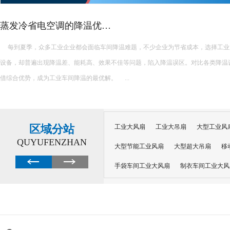
蒸发冷省电空调的降温优…
每到夏季，众多工业企业都会面临车间降温难题，不少企业为节省成本，选择工业
设备，却普遍出现降温差、能耗高、效果不佳等问题，陷入降温误区。对比各类降温
借综合优势，成为工业车间降温的最优解。 ...
区域分站
工业大风扇
工业大吊扇
大型工业风
QUYUFENZHAN
大型节能工业风扇
大型超大吊扇
移
手袋车间工业大风扇
制衣车间工业大风
沙井工业大风扇
广州工业大风扇安装
大功率工业风扇
工业级大风扇
工业
大功率工业风扇
涡轮风扇多少钱
大