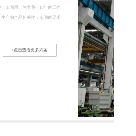
压降
省钱
度和