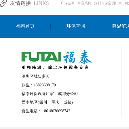
友情链接
LINKS
环保空调
水帘风机
深圳环保空调厂家
惠
湛江生产车间降温方案
浙江水帘安装
东莞车间降温环保空调
长沙厂房降温空
福泰首页
环保空调
降温解
泰国移动式环保空调
深圳厂房专用水冷
成都车间降温设备
武汉水帘安装厂家
厦门工厂通风降温方案
三亚大型厂房降
文莱厂房降温省电空调
菲律宾蒸发式节
邢台化工材料厂降温方法
襄阳水冷空调
深圳区域负责人
咸宁湿帘窗厂家
随州水冷空调
湖南
张生：13823698170
福泰环保设备厂家—成都分公司
常德电路板车间降温方法
张家界注塑车
西南地区(四川、重庆、成都)
湘西厂房车间通风降温工程
广东水冷空
夏生电话：+8618030698742
绵阳环保空调安装
广元环保空调型号
舟山市工业省电空调
温州冷风机
嘉