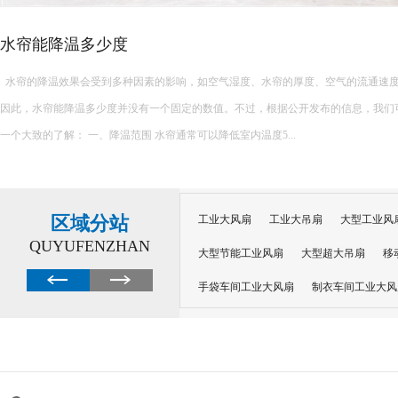
水帘能降温多少度
水帘的降温效果会受到多种因素的影响，如空气湿度、水帘的厚度、空气的流通速
因此，水帘能降温多少度并没有一个固定的数值。不过，根据公开发布的信息，我们
一个大致的了解： 一、降温范围 水帘通常可以降低室内温度5...
区域分站
工业大风扇
工业大吊扇
大型工业风
QUYUFENZHAN
大型节能工业风扇
大型超大吊扇
移
手袋车间工业大风扇
制衣车间工业大风
沙井工业大风扇
广州工业大风扇安装
大功率工业风扇
工业级大风扇
工业
大功率工业风扇
涡轮风扇多少钱
大