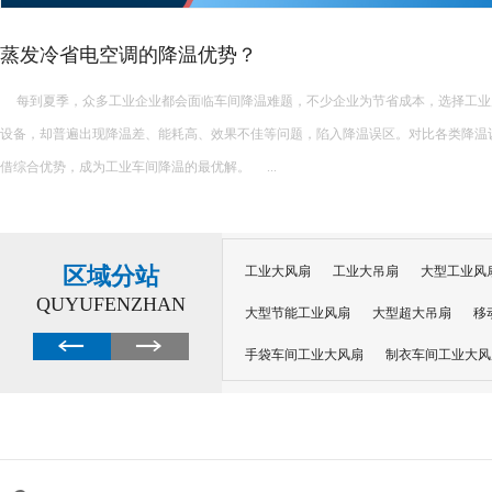
水帘能降温多少度
水帘的降温效果会受到多种因素的影响，如空气湿度、水帘的厚度、空气的流通速
因此，水帘能降温多少度并没有一个固定的数值。不过，根据公开发布的信息，我们
一个大致的了解： 一、降温范围 水帘通常可以降低室内温度5...
区域分站
工业大风扇
工业大吊扇
大型工业风
QUYUFENZHAN
大型节能工业风扇
大型超大吊扇
移
手袋车间工业大风扇
制衣车间工业大风
沙井工业大风扇
广州工业大风扇安装
大功率工业风扇
工业级大风扇
工业
大功率工业风扇
涡轮风扇多少钱
大