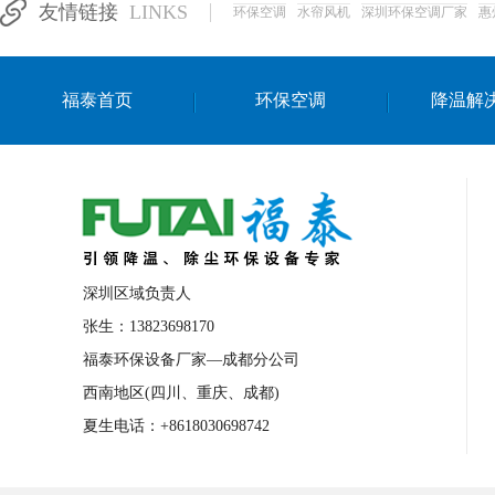
友情链接
LINKS
环保空调
水帘风机
深圳环保空调厂家
惠
湛江生产车间降温方案
浙江水帘安装
东莞车间降温环保空调
长沙厂房降温空
福泰首页
环保空调
降温解
泰国移动式环保空调
深圳厂房专用水冷
成都车间降温设备
武汉水帘安装厂家
厦门工厂通风降温方案
三亚大型厂房降
文莱厂房降温省电空调
菲律宾蒸发式节
邢台化工材料厂降温方法
襄阳水冷空调
深圳区域负责人
咸宁湿帘窗厂家
随州水冷空调
湖南
张生：13823698170
福泰环保设备厂家—成都分公司
常德电路板车间降温方法
张家界注塑车
西南地区(四川、重庆、成都)
湘西厂房车间通风降温工程
广东水冷空
夏生电话：+8618030698742
绵阳环保空调安装
广元环保空调型号
舟山市工业省电空调
温州冷风机
嘉