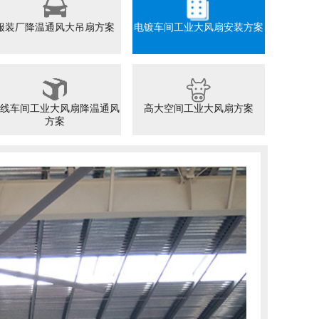
服装厂降温通风大吊扇方案
电镀车间工业大风扇安装方案
线车间工业大风扇降温通风
高大空间工业大风扇方案
方案
物
FUTAI
仓库
做整
吧，