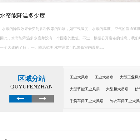
水帘能降温多少度
水帘的降温效果会受到多种因素的影响，如空气湿度、水帘的厚度、空气的流通速
因此，水帘能降温多少度并没有一个固定的数值。不过，根据公开发布的信息，我们
一个大致的了解： 一、降温范围 水帘通常可以降低室内温度5...
区域分站
工业大风扇
工业大吊扇
大型工业风
QUYUFENZHAN
大型节能工业风扇
大型超大吊扇
移
手袋车间工业大风扇
制衣车间工业大风
沙井工业大风扇
广州工业大风扇安装
大功率工业风扇
工业级大风扇
工业
大功率工业风扇
涡轮风扇多少钱
大