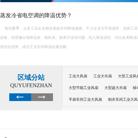
水帘能降温多少度
水帘的降温效果会受到多种因素的影响，如空气湿度、水帘的厚度、空气的流通速
因此，水帘能降温多少度并没有一个固定的数值。不过，根据公开发布的信息，我们
一个大致的了解： 一、降温范围 水帘通常可以降低室内温度5...
区域分站
工业大风扇
工业大吊扇
大型工业风
QUYUFENZHAN
大型节能工业风扇
大型超大吊扇
移
手袋车间工业大风扇
制衣车间工业大风
沙井工业大风扇
广州工业大风扇安装
大功率工业风扇
工业级大风扇
工业
大功率工业风扇
涡轮风扇多少钱
大