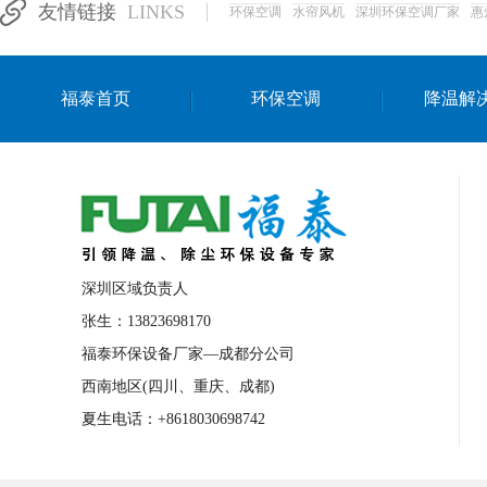
友情链接
LINKS
环保空调
水帘风机
深圳环保空调厂家
惠
湛江生产车间降温方案
浙江水帘安装
东莞车间降温环保空调
长沙厂房降温空
福泰首页
环保空调
降温解
泰国移动式环保空调
深圳厂房专用水冷
成都车间降温设备
武汉水帘安装厂家
厦门工厂通风降温方案
三亚大型厂房降
文莱厂房降温省电空调
菲律宾蒸发式节
邢台化工材料厂降温方法
襄阳水冷空调
深圳区域负责人
咸宁湿帘窗厂家
随州水冷空调
湖南
张生：13823698170
福泰环保设备厂家—成都分公司
常德电路板车间降温方法
张家界注塑车
西南地区(四川、重庆、成都)
湘西厂房车间通风降温工程
广东水冷空
夏生电话：+8618030698742
绵阳环保空调安装
广元环保空调型号
舟山市工业省电空调
温州冷风机
嘉