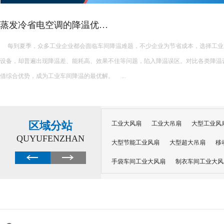
蒸发冷省电空调的降温优…
每到夏季，众多工业企业都会面临车间降温难题，不少企业为节省成本，选择工业
设备，却普遍出现降温差、能耗高、效果不佳等问题，陷入降温误区。对比各类降温
借综合优势，成为工业车间降温的最优解。 ...
区域分站
工业大风扇
工业大吊扇
大型工业风
QUYUFENZHAN
大型节能工业风扇
大型超大吊扇
移
手袋车间工业大风扇
制衣车间工业大风
沙井工业大风扇
广州工业大风扇安装
大功率工业风扇
工业级大风扇
工业
大功率工业风扇
涡轮风扇多少钱
大