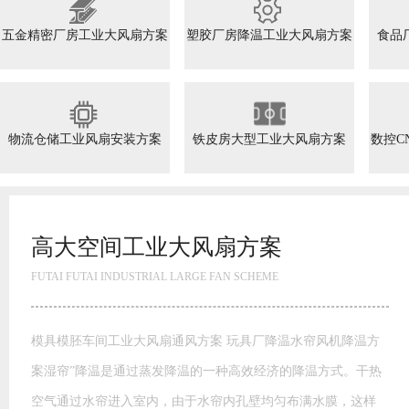
五金精密厂房工业大风扇方案
塑胶厂房降温工业大风扇方案
食品
物流仓储工业风扇安装方案
铁皮房大型工业大风扇方案
数控C
高大空间工业大风扇方案
FUTAI FUTAI INDUSTRIAL LARGE FAN SCHEME
模具模胚车间工业大风扇通风方案 玩具厂降温水帘风机降温方
案湿帘”降温是通过蒸发降温的一种高效经济的降温方式。干热
空气通过水帘进入室内，由于水帘内孔壁均匀布满水膜，这样