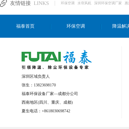
友情链接
LINKS
环保空调
水帘风机
深圳环保空调厂家
惠
湛江生产车间降温方案
浙江水帘安装
东莞车间降温环保空调
长沙厂房降温空
福泰首页
环保空调
降温解
泰国移动式环保空调
深圳厂房专用水冷
成都车间降温设备
武汉水帘安装厂家
厦门工厂通风降温方案
三亚大型厂房降
文莱厂房降温省电空调
菲律宾蒸发式节
邢台化工材料厂降温方法
襄阳水冷空调
深圳区域负责人
咸宁湿帘窗厂家
随州水冷空调
湖南
张生：13823698170
福泰环保设备厂家—成都分公司
常德电路板车间降温方法
张家界注塑车
西南地区(四川、重庆、成都)
湘西厂房车间通风降温工程
广东水冷空
夏生电话：+8618030698742
绵阳环保空调安装
广元环保空调型号
舟山市工业省电空调
温州冷风机
嘉