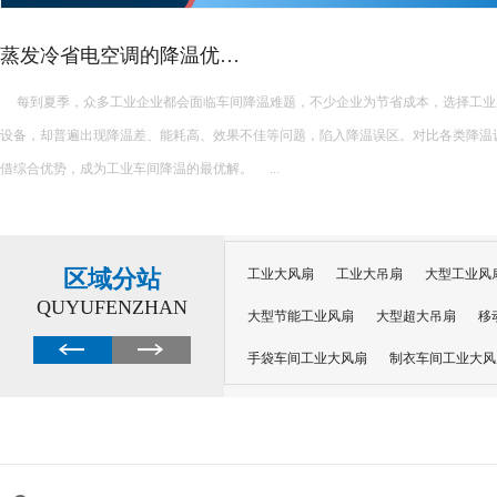
蒸发冷省电空调的降温优…
每到夏季，众多工业企业都会面临车间降温难题，不少企业为节省成本，选择工业
设备，却普遍出现降温差、能耗高、效果不佳等问题，陷入降温误区。对比各类降温
借综合优势，成为工业车间降温的最优解。 ...
区域分站
工业大风扇
工业大吊扇
大型工业风
QUYUFENZHAN
大型节能工业风扇
大型超大吊扇
移
手袋车间工业大风扇
制衣车间工业大风
沙井工业大风扇
广州工业大风扇安装
大功率工业风扇
工业级大风扇
工业
大功率工业风扇
涡轮风扇多少钱
大