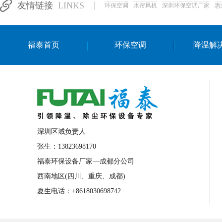
友情链接
LINKS
环保空调
水帘风机
深圳环保空调厂家
惠
湛江生产车间降温方案
浙江水帘安装
东莞车间降温环保空调
长沙厂房降温空
福泰首页
环保空调
降温解
泰国移动式环保空调
深圳厂房专用水冷
成都车间降温设备
武汉水帘安装厂家
厦门工厂通风降温方案
三亚大型厂房降
文莱厂房降温省电空调
菲律宾蒸发式节
邢台化工材料厂降温方法
襄阳水冷空调
深圳区域负责人
咸宁湿帘窗厂家
随州水冷空调
湖南
张生：13823698170
福泰环保设备厂家—成都分公司
常德电路板车间降温方法
张家界注塑车
西南地区(四川、重庆、成都)
湘西厂房车间通风降温工程
广东水冷空
夏生电话：+8618030698742
绵阳环保空调安装
广元环保空调型号
舟山市工业省电空调
温州冷风机
嘉