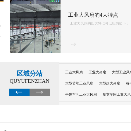
夏季工厂降温防暑必备！告…
夏季工厂高温天气，最让老板揪心的就是员工中暑、工伤、请假误工！车间温度超标
范，还会导致员工身心疲惫、流失率飙升，产能不稳定，给工厂带来多重损失⚠️ 做
季安全生产的重中之重！ 传统防暑方式治标不治本：喝凉茶、贴降温贴、洒水降温...
区域分站
工业大风扇
工业大吊扇
大型工业风
QUYUFENZHAN
大型节能工业风扇
大型超大吊扇
移
手袋车间工业大风扇
制衣车间工业大风
沙井工业大风扇
广州工业大风扇安装
大功率工业风扇
工业级大风扇
工业
大功率工业风扇
涡轮风扇多少钱
大