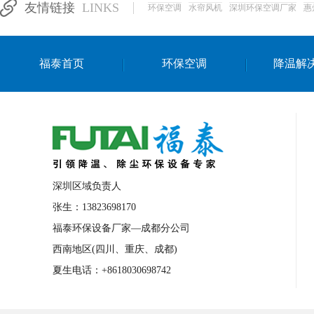
友情链接
LINKS
环保空调
水帘风机
深圳环保空调厂家
惠
湛江生产车间降温方案
浙江水帘安装
东莞车间降温环保空调
长沙厂房降温空
福泰首页
环保空调
降温解
泰国移动式环保空调
深圳厂房专用水冷
成都车间降温设备
武汉水帘安装厂家
厦门工厂通风降温方案
三亚大型厂房降
文莱厂房降温省电空调
菲律宾蒸发式节
邢台化工材料厂降温方法
襄阳水冷空调
深圳区域负责人
咸宁湿帘窗厂家
随州水冷空调
湖南
张生：13823698170
福泰环保设备厂家—成都分公司
常德电路板车间降温方法
张家界注塑车
西南地区(四川、重庆、成都)
湘西厂房车间通风降温工程
广东水冷空
夏生电话：+8618030698742
绵阳环保空调安装
广元环保空调型号
舟山市工业省电空调
温州冷风机
嘉