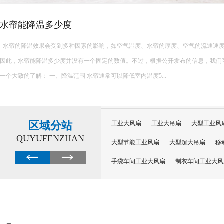
水帘能降温多少度
水帘的降温效果会受到多种因素的影响，如空气湿度、水帘的厚度、空气的流通速
因此，水帘能降温多少度并没有一个固定的数值。不过，根据公开发布的信息，我们
一个大致的了解： 一、降温范围 水帘通常可以降低室内温度5...
区域分站
工业大风扇
工业大吊扇
大型工业风
QUYUFENZHAN
大型节能工业风扇
大型超大吊扇
移
手袋车间工业大风扇
制衣车间工业大风
沙井工业大风扇
广州工业大风扇安装
大功率工业风扇
工业级大风扇
工业
大功率工业风扇
涡轮风扇多少钱
大