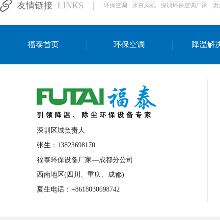
友情链接
LINKS
环保空调
水帘风机
深圳环保空调厂家
惠
湛江生产车间降温方案
浙江水帘安装
东莞车间降温环保空调
长沙厂房降温空
福泰首页
环保空调
降温解
泰国移动式环保空调
深圳厂房专用水冷
成都车间降温设备
武汉水帘安装厂家
厦门工厂通风降温方案
三亚大型厂房降
文莱厂房降温省电空调
菲律宾蒸发式节
邢台化工材料厂降温方法
襄阳水冷空调
深圳区域负责人
咸宁湿帘窗厂家
随州水冷空调
湖南
张生：13823698170
福泰环保设备厂家—成都分公司
常德电路板车间降温方法
张家界注塑车
西南地区(四川、重庆、成都)
湘西厂房车间通风降温工程
广东水冷空
夏生电话：+8618030698742
绵阳环保空调安装
广元环保空调型号
舟山市工业省电空调
温州冷风机
嘉