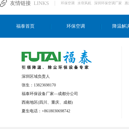
友情链接
LINKS
环保空调
水帘风机
深圳环保空调厂家
惠
湛江生产车间降温方案
浙江水帘安装
东莞车间降温环保空调
长沙厂房降温空
福泰首页
环保空调
降温解
泰国移动式环保空调
深圳厂房专用水冷
成都车间降温设备
武汉水帘安装厂家
厦门工厂通风降温方案
三亚大型厂房降
文莱厂房降温省电空调
菲律宾蒸发式节
邢台化工材料厂降温方法
襄阳水冷空调
深圳区域负责人
咸宁湿帘窗厂家
随州水冷空调
湖南
张生：13823698170
福泰环保设备厂家—成都分公司
常德电路板车间降温方法
张家界注塑车
西南地区(四川、重庆、成都)
湘西厂房车间通风降温工程
广东水冷空
夏生电话：+8618030698742
绵阳环保空调安装
广元环保空调型号
舟山市工业省电空调
温州冷风机
嘉