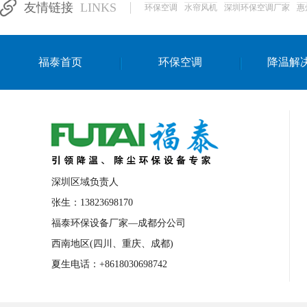
友情链接
LINKS
环保空调
水帘风机
深圳环保空调厂家
惠
湛江生产车间降温方案
浙江水帘安装
东莞车间降温环保空调
长沙厂房降温空
福泰首页
环保空调
降温解
泰国移动式环保空调
深圳厂房专用水冷
成都车间降温设备
武汉水帘安装厂家
厦门工厂通风降温方案
三亚大型厂房降
文莱厂房降温省电空调
菲律宾蒸发式节
邢台化工材料厂降温方法
襄阳水冷空调
深圳区域负责人
咸宁湿帘窗厂家
随州水冷空调
湖南
张生：13823698170
福泰环保设备厂家—成都分公司
常德电路板车间降温方法
张家界注塑车
西南地区(四川、重庆、成都)
湘西厂房车间通风降温工程
广东水冷空
夏生电话：+8618030698742
绵阳环保空调安装
广元环保空调型号
舟山市工业省电空调
温州冷风机
嘉