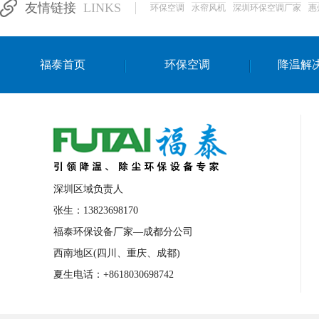
友情链接
LINKS
环保空调
水帘风机
深圳环保空调厂家
惠
湛江生产车间降温方案
浙江水帘安装
东莞车间降温环保空调
长沙厂房降温空
福泰首页
环保空调
降温解
泰国移动式环保空调
深圳厂房专用水冷
成都车间降温设备
武汉水帘安装厂家
厦门工厂通风降温方案
三亚大型厂房降
文莱厂房降温省电空调
菲律宾蒸发式节
邢台化工材料厂降温方法
襄阳水冷空调
深圳区域负责人
咸宁湿帘窗厂家
随州水冷空调
湖南
张生：13823698170
福泰环保设备厂家—成都分公司
常德电路板车间降温方法
张家界注塑车
西南地区(四川、重庆、成都)
湘西厂房车间通风降温工程
广东水冷空
夏生电话：+8618030698742
绵阳环保空调安装
广元环保空调型号
舟山市工业省电空调
温州冷风机
嘉