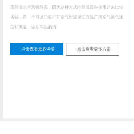
数、输出功率冷热空气的对流等，亦或是车间是需要工位降温
或者总体降温。福泰环保空调依据“水蒸发气化需要消耗带走热
量”这一基本原理来降
+点击查看更多详情
+点击查看更多方案