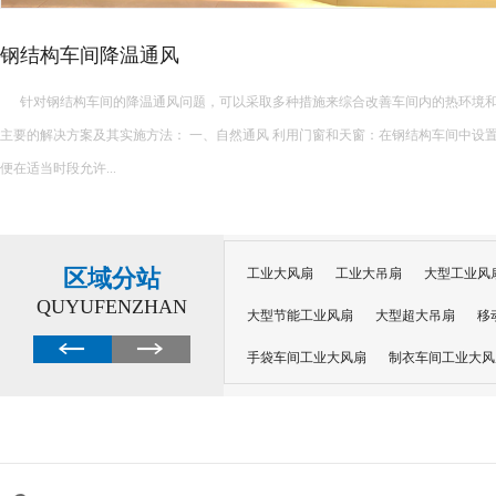
蒸发冷省电空调的降温优…
每到夏季，众多工业企业都会面临车间降温难题，不少企业为节省成本，选择工业
设备，却普遍出现降温差、能耗高、效果不佳等问题，陷入降温误区。对比各类降温
借综合优势，成为工业车间降温的最优解。 ...
区域分站
工业大风扇
工业大吊扇
大型工业风
QUYUFENZHAN
大型节能工业风扇
大型超大吊扇
移
手袋车间工业大风扇
制衣车间工业大风
沙井工业大风扇
广州工业大风扇安装
大功率工业风扇
工业级大风扇
工业
大功率工业风扇
涡轮风扇多少钱
大