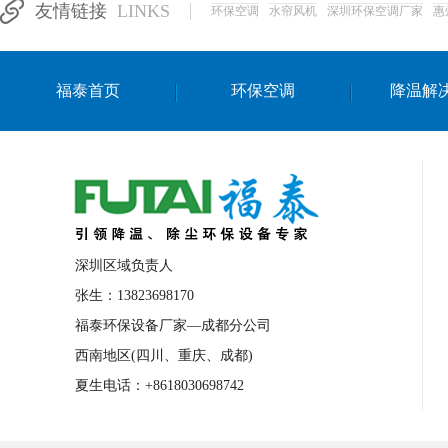
友情链接
LINKS
环保空调
水帘风机
深圳环保空调厂家
惠
湛江生产车间降温方案
浙江水帘安装
东莞车间降温环保空调
长沙厂房降温空
福泰首页
环保空调
降温解
泰国移动式环保空调
深圳厂房专用水冷
成都车间降温设备
武汉水帘安装厂家
厦门工厂通风降温方案
三亚大型厂房降
文莱厂房降温省电空调
菲律宾蒸发式节
邢台化工材料厂降温方法
襄阳水冷空调
深圳区域负责人
咸宁湿帘窗厂家
随州水冷空调
湖南
张生：13823698170
福泰环保设备厂家—成都分公司
常德电路板车间降温方法
张家界注塑车
西南地区(四川、重庆、成都)
湘西厂房车间通风降温工程
广东水冷空
夏生电话：+8618030698742
绵阳环保空调安装
广元环保空调型号
舟山市工业省电空调
温州冷风机
嘉