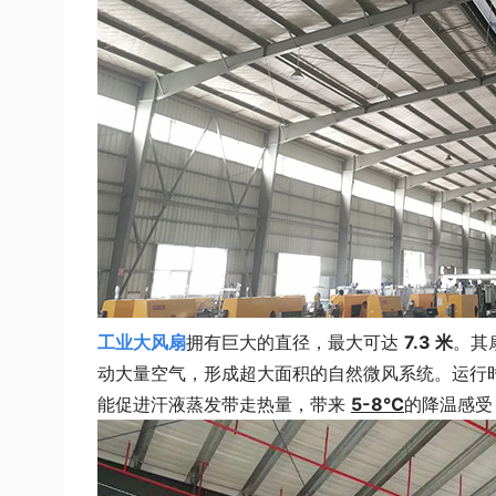
工业大风扇
拥有巨大的直径，最大可达
7.3 米
。其
动大量空气，形成超大面积的自然微风系统。运行
能促进汗液蒸发带走热量，带来
5-8℃
的降温感受