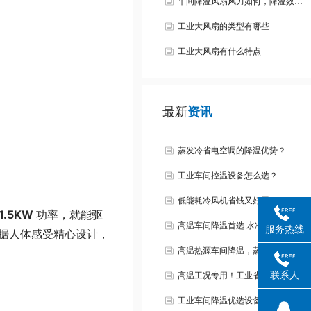
车间降温风扇风力如何，降温效…
工业大风扇的类型有哪些
工业大风扇有什么特点
最新
资讯
蒸发冷省电空调的降温优势？
工业车间控温设备怎么选？
低能耗冷风机省钱又好用。
1.5KW
功率，就能驱
高温车间降温首选 水冷空调节…
服务热线
据人体感受精心设计，
高温热源车间降温，蒸发冷空调…
联系人
高温工况专用！工业省电空调适…
工业车间降温优选设备！